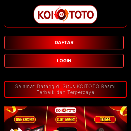
DAFTAR
LOGIN
Selamat Datang di Situs KOITOTO Resmi
Terbaik dan Terpercaya